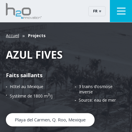
FR
Accueil
Projects
AZUL FIVES
Faits saillants
Hôtel au Mexique
3 trains d’osmose
inverse
3
Système de 1800 m
/j
Source: eau de mer
Playa del Carmen, Q. Roo, Mexique