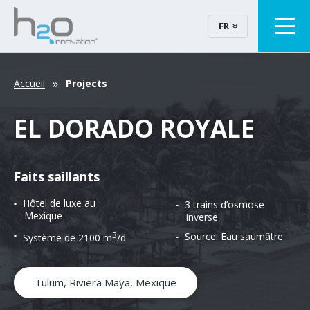
FR
Accueil
Projects
EL DORADO ROYALE
Faits saillants
Hôtel de luxe au
3 trains d’osmose
Mexique
inverse
3
Source: Eau saumâtre
Système de 2100 m
/d
Tulum, Riviera Maya, Mexique