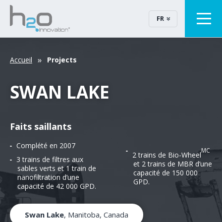
FR
Accueil
Projects
SWAN LAKE
Faits saillants
Complété en 2007
MC
2 trains de Bio-Wheel
3 trains de filtres aux
et 2 trains de MBR d’une
sables verts et 1 train de
capacité de 150 000
nanofiltration d’une
GPD.
capacité de 42 000 GPD.
Swan Lake
, Manitoba, Canada