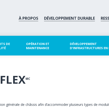
À PROPOS
DÉVELOPPEMENT DURABLE
RES
ITS DE
OPÉRATION ET
DÉVELOPPEMENT
LITÉ
MAINTENANCE
D’INFRASTRUCTURES EN
RFLEX
MC
ption générale de châssis afin d’accommoder plusieurs types de modul